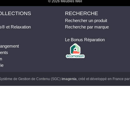
© 2026 Meubles Weil
OLLECTIONS
RECHERCHE
Rechercher un produit
s® et Relaxation
Recherche par marque
Le Bonus Réparation
 Rangement
ents
n
ie
Système de Gestion de Contenu (SGC)
imagenia
, créé et développé en France pa