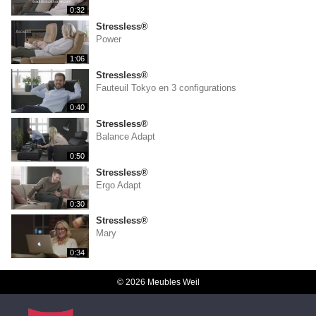
0:32
Stressless®
Power
1:06
Stressless®
Fauteuil Tokyo en 3 configurations
0:40
Stressless®
Balance Adapt
0:50
Stressless®
Ergo Adapt
0:30
Stressless®
Mary
0:34
© 2026 Meubles Weil