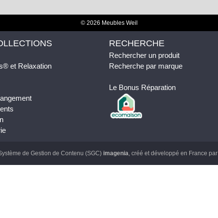
© 2026 Meubles Weil
OLLECTIONS
RECHERCHE
Rechercher un produit
s® et Relaxation
Recherche par marque
Le Bonus Réparation
 Rangement
ents
n
ie
Système de Gestion de Contenu (SGC)
imagenia
, créé et développé en France pa