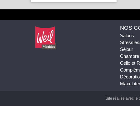
NOS C
Salons
Stressles
Séjour
Chambre
Celio et
Complém
Décoratio
Maxi-Liter
Site réalisé avec le