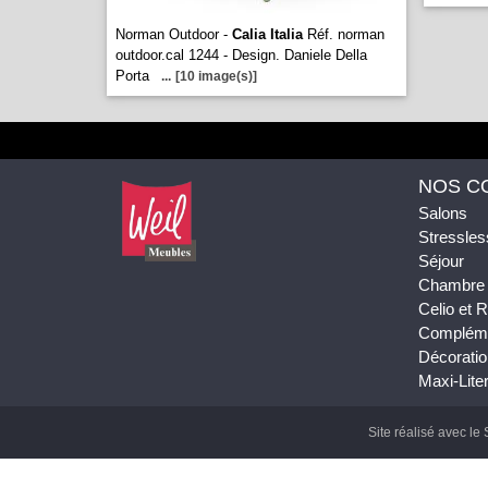
Norman Outdoor -
Calia Italia
Réf. norman
outdoor.cal 1244 - Design. Daniele Della
Porta
...
[10 image(s)]
NOS C
Salons
Stressles
Séjour
Chambre
Celio et
Complém
Décoratio
Maxi-Liter
Site réalisé avec le