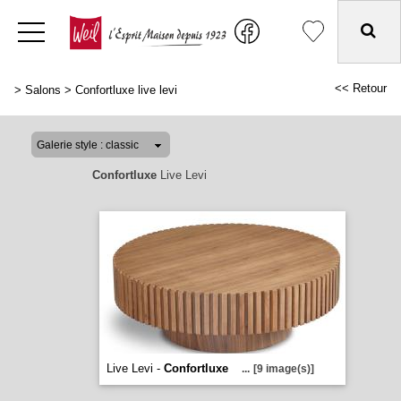
<< Retour
>
Salons
>
Confortluxe live levi
Confortluxe
Live Levi
Live Levi -
Confortluxe
...
[9 image(s)]