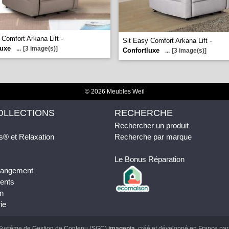
 Comfort Arkana Lift -
Sit Easy Comfort Arkana Lift -
luxe
...
[3 image(s)]
Confortluxe
...
[3 image(s)]
© 2026 Meubles Weil
OLLECTIONS
RECHERCHE
Rechercher un produit
s® et Relaxation
Recherche par marque
Le Bonus Réparation
 Rangement
ents
n
ie
Système de Gestion de Contenu (SGC)
imagenia
, créé et développé en France pa