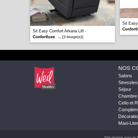
Sit Easy
Confort
Sit Easy Comfort Arkana Lift -
Confortluxe
...
[3 image(s)]
NOS C
Salons
Stressles
Séjour
Chambre
Celio et
Complém
Décoratio
Maxi-Liter
Site réalisé avec le